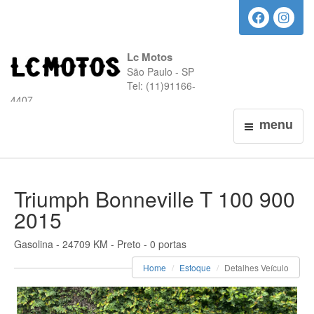
Lc Motos
São Paulo - SP
Tel: (11)91166-
4407
menu
Triumph Bonneville T 100 900
2015
Gasolina - 24709 KM - Preto - 0 portas
Home
Estoque
Detalhes Veículo