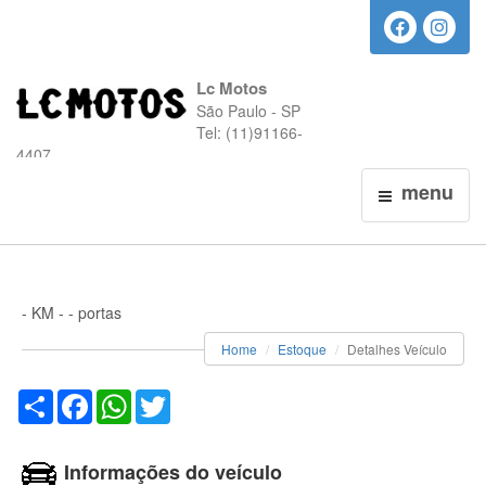
Lc Motos
São Paulo - SP
Tel: (11)91166-
4407
menu
- KM - - portas
Home
Estoque
Detalhes Veículo
Compartilhar
Facebook
WhatsApp
Twitter
Informações do veículo