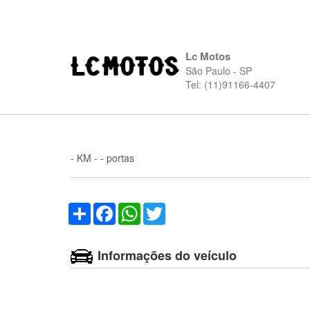
Lc Motos
São Paulo - SP
Tel: (11)91166-4407
- KM - - portas
Compartilhar
Facebook
WhatsApp
Twitter
Informações do veículo