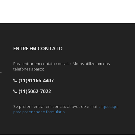
ENTRE EM CONTATO
Para entrar em contato com a Lc Motos utilize um dos
telefones abaixo:
-
(11)91166-4407
(11)5062-7022
Se preferir entrar em contato através de e-mail
clique aqui
para preencher o formulário
.