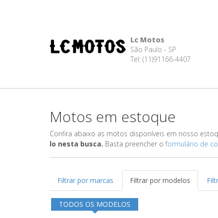
Lc Motos
São Paulo - SP
Tel: (11)91166-4407
Motos em estoque
Confira abaixo as motos disponíveis em nosso esto
lo nesta busca.
Basta preencher o
formulário de c
Filtrar por marcas
Filtrar por modelos
Fil
TODOS OS MODELOS