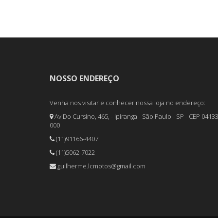
NOSSO ENDEREÇO
Venha nos visitar e conhecer nossa loja no endereço:
Av Do Cursino, 465, - Ipiranga - São Paulo - SP - CEP 04133
000
(11)91166-4407
(11)5062-7022
guilherme.lcmotos@gmail.com